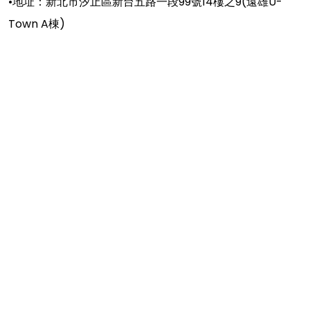
•地址：新北市汐止區新台五路一段99號14樓之9(遠雄U-
Town A棟)