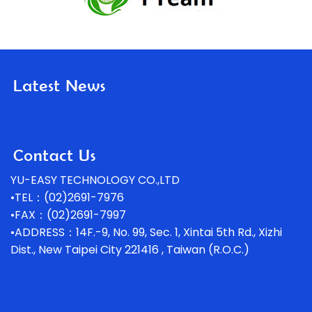
YU-EASY TECHNOLOGY CO.,LTD
•TEL：(02)2691-7976
•FAX：(02)2691-7997
•ADDRESS：14F.-9, No. 99, Sec. 1, Xintai 5th Rd., Xizhi
Dist., New Taipei City 221416 , Taiwan (R.O.C.)