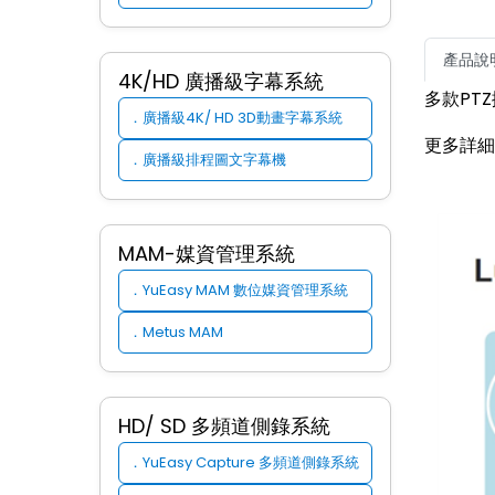
產品說
4K/HD 廣播級字幕系統
多款PT
廣播級4K/ HD 3D動畫字幕系統
．
更多詳細
廣播級排程圖文字幕機
．
MAM-媒資管理系統
YuEasy MAM 數位媒資管理系統
．
Metus MAM
．
HD/ SD 多頻道側錄系統
YuEasy Capture 多頻道側錄系統
．