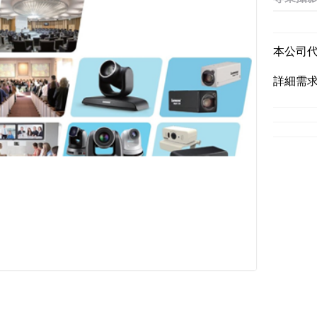
本公司代
詳細需