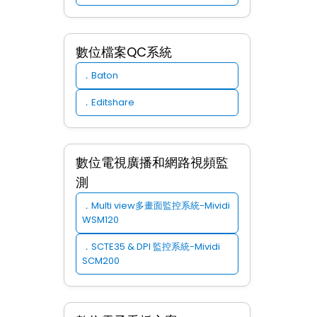
數位檔案QC系統
Baton
．
Editshare
．
數位電視廣播和網路視頻監
測
Multi view多畫面監控系統-Mividi
．
WSM120
SCTE35 & DPI 監控系統-Mividi
．
SCM200