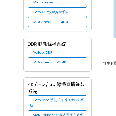
Metus Ingest
．
Easy Cut 快速剪輯系統
．
MOG mediaREC 4K AVC
．
DDR 動態錄播系統
YuEasy DDR
．
MOG mediaPLAY 4K
．
附件下載
4K / HD / SD 導播直播錄影
系統
EasyTake 手提式導播直播錄影系
．
............
統
vMix Thunder 簡易式導播直播系
．