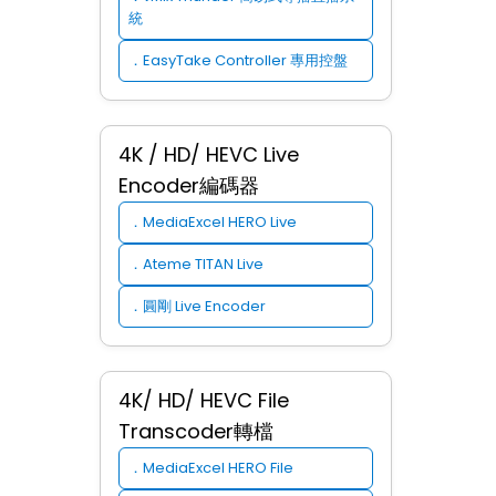
統
EasyTake Controller 專用控盤
．
4K / HD/ HEVC Live
Encoder編碼器
MediaExcel HERO Live
．
Ateme TITAN Live
．
圓剛 Live Encoder
．
4K/ HD/ HEVC File
Transcoder轉檔
MediaExcel HERO File
．