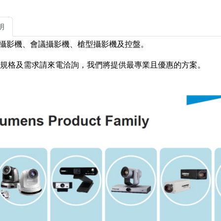
明
Z攝影機、會議攝影機、槍型攝影機及控盤。
規格及需求請來電洽詢，我們將提供最專業且優惠的方案。