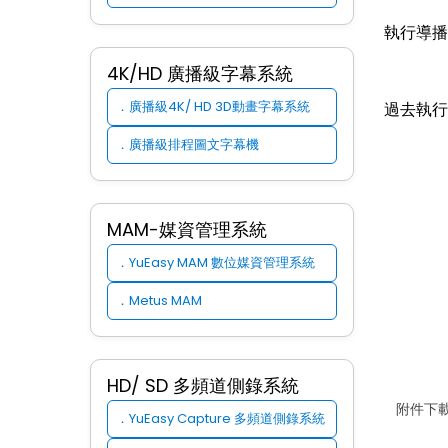
執行導播
4K/HD 廣播級字幕系統
廣播級4K/ HD 3D動畫字幕系統
．
過去執行
廣播級排程圖文字幕機
．
台北
台北
MAM-媒資管理系統
衛武
YuEasy MAM 數位媒資管理系統
．
公共
Metus MAM
．
各大
線上
HD/ SD 多頻道側錄系統
附件下載
YuEasy Capture 多頻道側錄系統
．