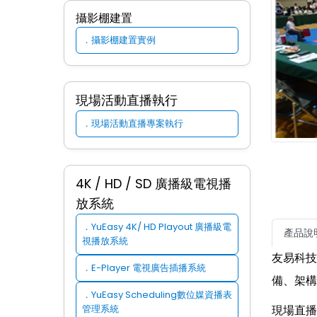
攝影棚建置
．攝影棚建置實例
現場活動直播執行
現場活動直播專案執行
．
4K / HD / SD 廣播級電視播
放系統
YuEasy 4K/ HD Playout 廣播級電
．
產品說
視播放系統
友易科技
E-Player 電視廣告插播系統
．
備、架構
YuEasy Scheduling數位媒資播表
．
管理系統
現場直播