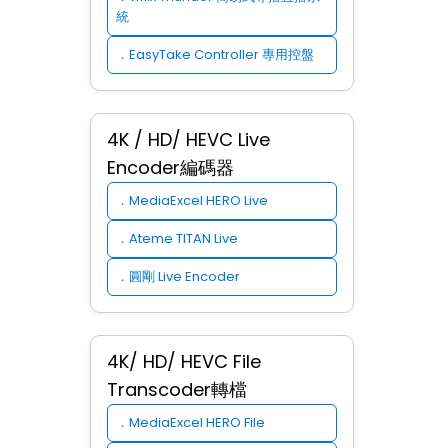
統
EasyTake Controller 專用控盤
．
4K / HD/ HEVC Live
Encoder編碼器
MediaExcel HERO Live
．
Ateme TITAN Live
．
圓剛 Live Encoder
．
4K/ HD/ HEVC File
Transcoder轉檔
MediaExcel HERO File
．