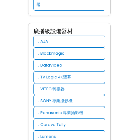
器
廣播級設備器材
AJA
．
Blackmagic
．
DataVideo
．
TV Logic 4K螢幕
．
VITEC 轉換器
．
SONY 專業攝影機
．
Panasonic 專業攝影機
．
Cerevo Tally
．
Lumens
．