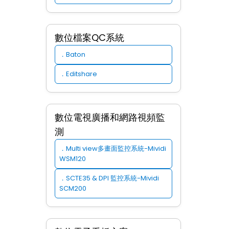
數位檔案QC系統
Baton
．
Editshare
．
數位電視廣播和網路視頻監
測
Multi view多畫面監控系統-Mividi
．
WSM120
SCTE35 & DPI 監控系統-Mividi
．
SCM200