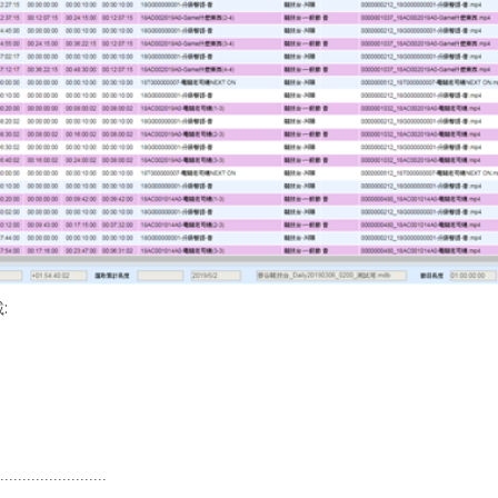
:
..................