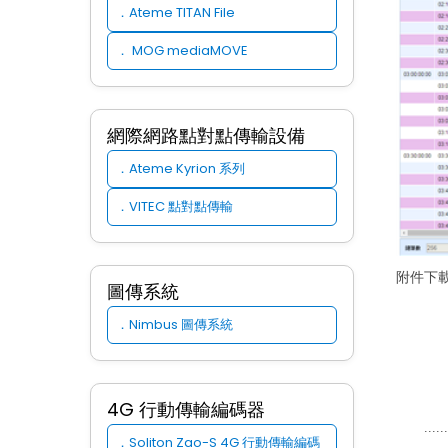
Ateme TITAN File
．
MOG mediaMOVE
．
網際網路點對點傳輸設備
Ateme Kyrion 系列
．
VITEC 點對點傳輸
．
附件下載
圖傳系統
．Nimbus 圖傳系統
4G 行動傳輸編碼器
............
Soliton Zao-S 4G 行動傳輸編碼
．