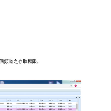
各個頻道之存取權限。