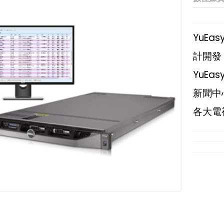
YuEa
計開發
YuEa
新聞中
各大電