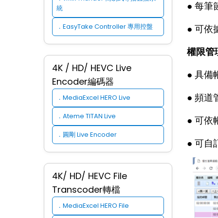
● 每
統
EasyTake Controller 專用控盤
．
● 可
權限管
4K / HD/ HEVC Live
● 具
Encoder編碼器
● 頻
MediaExcel HERO Live
．
Ateme TITAN Live
．
● 可
圓剛 Live Encoder
．
● 可自
4K/ HD/ HEVC File
Transcoder轉檔
MediaExcel HERO File
．