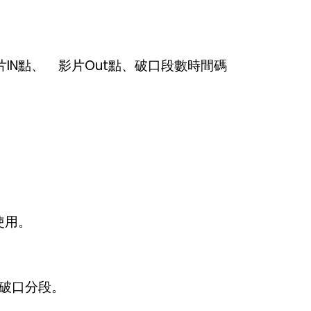
IN點、 影片Out點、破口段數時間碼
使用。
成破口分段。