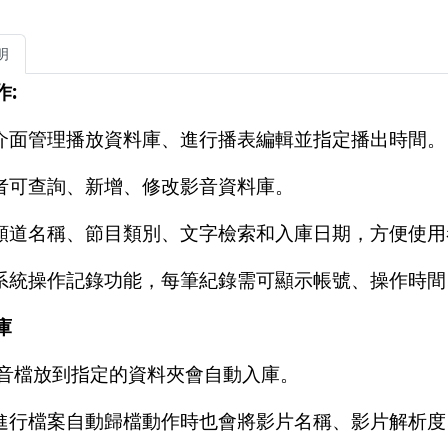
明
作:
EB介面管理播放資料庫、進行播表編輯並指定播出時間。
用者可查詢、新增、修改影音資料庫。
供頻道名稱、節目類別、文字檢索和入庫日期，方便使
備系統操作記錄功能，每筆紀錄需可顯示帳號、操作時
庫
影音檔放到指定的資料夾會自動入庫。
統進行檔案自動歸檔動作時也會將影片名稱、影片解析