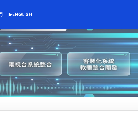
們
▶ENGLISH