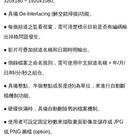
320x180 ~ 1920x1080。
● 具備 De-Interlacing (解交錯掃描)功能。
● 每個頻道之監看視窗，需可清楚標示目前是否有編碼輸
出掉格問題發生。
● 影片可疊加頻道名稱和日期時間輸出。
● 側錄檔案之命名規則，需可使用中文頻道名稱 + 年/月/
日/時/分/秒之組合。
● 具備整點、半個整點或長度(秒)為單位，來進行自動斷
檔機制功能。
● 硬碟快滿時，具備自動刪除舊的檔案機制。
● 使用者可設定固定秒數來擷取畫面影像並儲存成 JPG
或 PNG 圖檔 (option)。