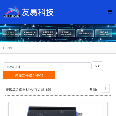
Home
選擇其他產品分類
1
>
共1筆
廣播級設備器材
VITEC 轉換器