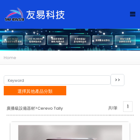
Home
選擇其他產品分類
1
>
共1筆
廣播級設備器材
Cerevo Tally