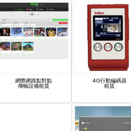
網際網路點對點
4G行動編碼器
傳輸設備租賃
租賃