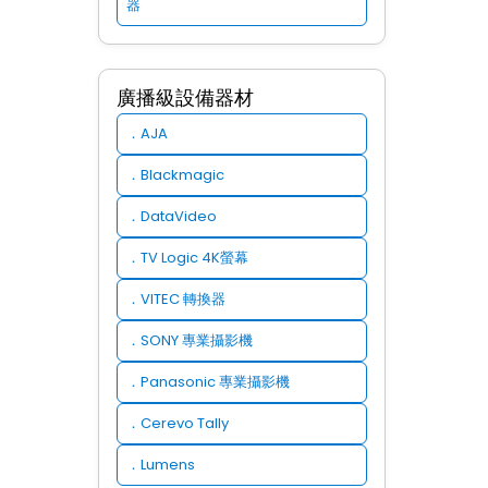
器
廣播級設備器材
AJA
．
Blackmagic
．
DataVideo
．
TV Logic 4K螢幕
．
VITEC 轉換器
．
SONY 專業攝影機
．
Panasonic 專業攝影機
．
Cerevo Tally
．
Lumens
．