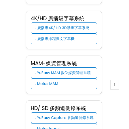
4K/HD 廣播級字幕系統
廣播級4K/ HD 3D動畫字幕系統
．
廣播級排程圖文字幕機
．
MAM-媒資管理系統
YuEasy MAM 數位媒資管理系統
．
Metus MAM
．
1
HD/ SD 多頻道側錄系統
YuEasy Capture 多頻道側錄系統
．
Metus Ingest
．