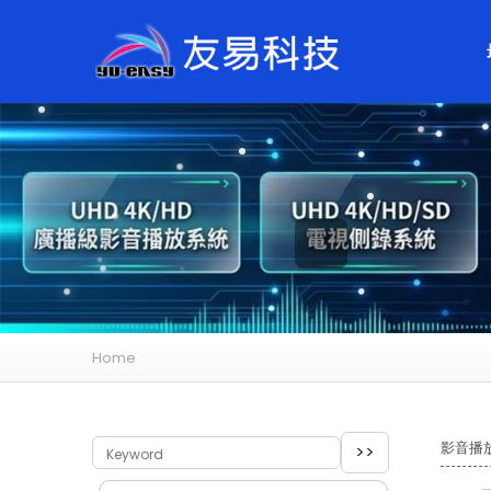
Home
影音播