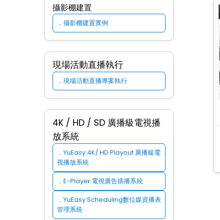
攝影棚建置
．攝影棚建置實例
現場活動直播執行
現場活動直播專案執行
．
4K / HD / SD 廣播級電視播
放系統
YuEasy 4K/ HD Playout 廣播級電
．
視播放系統
E-Player 電視廣告插播系統
．
YuEasy Scheduling數位媒資播表
．
管理系統