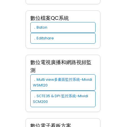
數位檔案QC系統
Baton
．
Editshare
．
數位電視廣播和網路視頻監
測
Multi view多畫面監控系統-Mividi
．
WSM120
SCTE35 & DPI 監控系統-Mividi
．
SCM200
數位電子看板方案