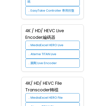
統
EasyTake Controller 專用控盤
．
4K / HD/ HEVC Live
Encoder編碼器
MediaExcel HERO Live
．
Ateme TITAN Live
．
圓剛 Live Encoder
．
4K/ HD/ HEVC File
Transcoder轉檔
MediaExcel HERO File
．