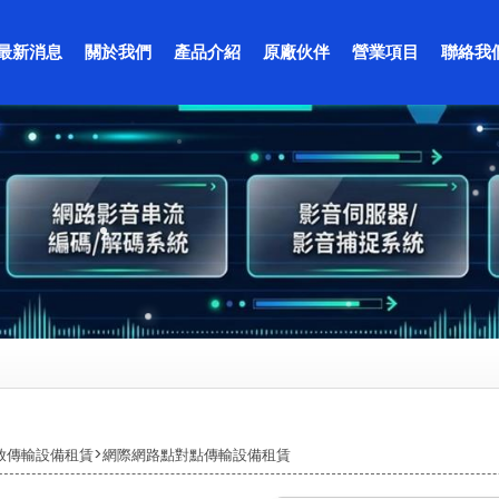
最新消息
關於我們
產品介紹
原廠伙伴
營業項目
聯絡我
>
放傳輸設備租賃
網際網路點對點傳輸設備租賃