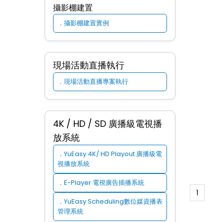
攝影棚建置
．攝影棚建置實例
現場活動直播執行
現場活動直播專案執行
．
4K / HD / SD 廣播級電視播
放系統
YuEasy 4K/ HD Playout 廣播級電
．
視播放系統
E-Player 電視廣告插播系統
．
1
YuEasy Scheduling數位媒資播表
．
管理系統