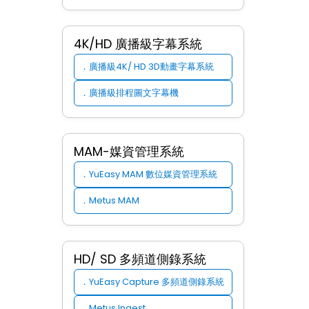
4K/HD 廣播級字幕系統
廣播級4K/ HD 3D動畫字幕系統
．
廣播級排程圖文字幕機
．
MAM-媒資管理系統
YuEasy MAM 數位媒資管理系統
．
Metus MAM
．
HD/ SD 多頻道側錄系統
YuEasy Capture 多頻道側錄系統
．
Metus Ingest
．