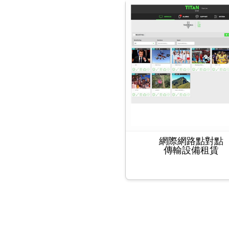
網際網路點對點
傳輸設備租賃