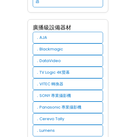
器
廣播級設備器材
AJA
．
Blackmagic
．
DataVideo
．
TV Logic 4K螢幕
．
VITEC 轉換器
．
SONY 專業攝影機
．
Panasonic 專業攝影機
．
Cerevo Tally
．
Lumens
．