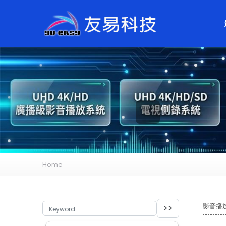
Home
影音播