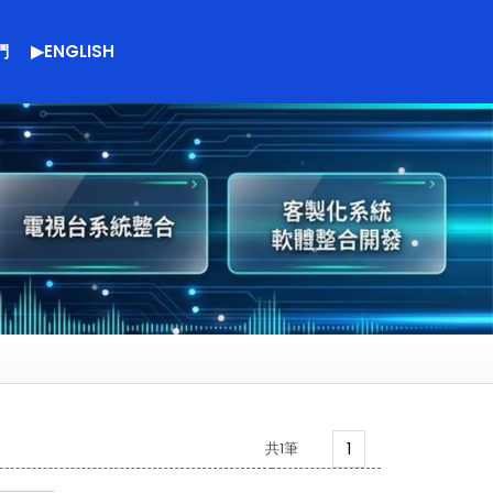
們
▶ENGLISH
共1筆
1