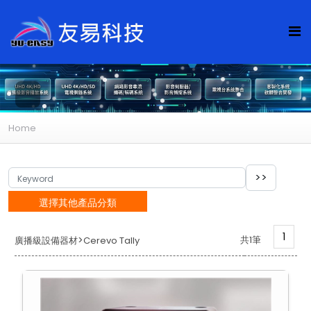
Home
選擇其他產品分類
1
>
共1筆
廣播級設備器材
Cerevo Tally