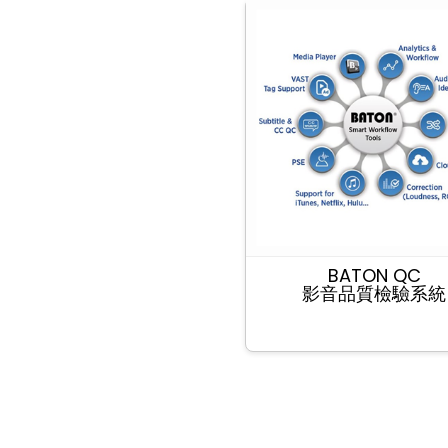
BATON QC
影音品質檢驗系統