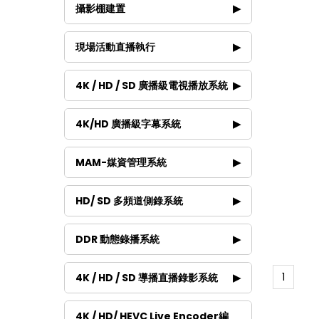
攝影棚建置
▶
現場活動直播執行
▶
4K / HD / SD 廣播級電視播放系統
▶
4K/HD 廣播級字幕系統
▶
MAM-媒資管理系統
▶
HD/ SD 多頻道側錄系統
▶
DDR 動態錄播系統
▶
1
4K / HD / SD 導播直播錄影系統
▶
4K / HD/ HEVC Live Encoder編