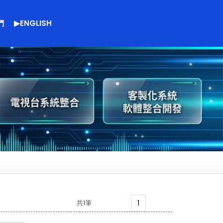
們
▶ENGLISH
共1筆
1