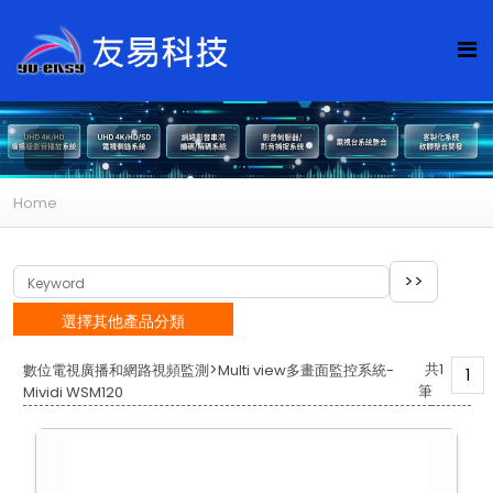
Home
選擇其他產品分類
>
共1
數位電視廣播和網路視頻監測
Multi view多畫面監控系統-
1
筆
Mividi WSM120