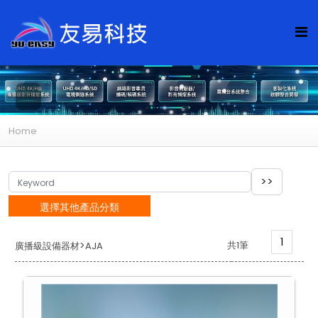
Home
選擇其他產品分類
1
>
共1筆
廣播級設備器材
AJA