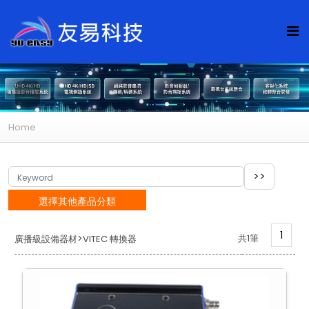
Home
選擇其他產品分類
1
>
共1筆
廣播級設備器材
VITEC 轉換器