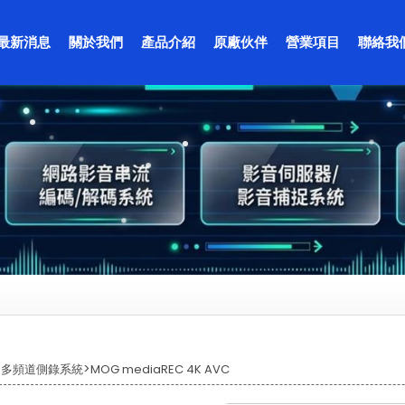
最新消息
關於我們
產品介紹
原廠伙伴
營業項目
聯絡我
>
SD 多頻道側錄系統
MOG mediaREC 4K AVC