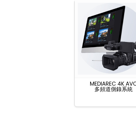
MEDIAREC 4K AV
多頻道側錄系統