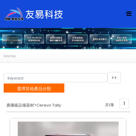
Home
選擇其他產品分類
1
>
共1筆
廣播級設備器材
Cerevo Tally