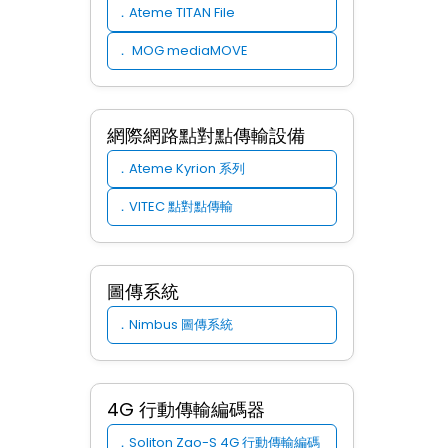
Ateme TITAN File
．
MOG mediaMOVE
．
網際網路點對點傳輸設備
Ateme Kyrion 系列
．
VITEC 點對點傳輸
．
圖傳系統
．Nimbus 圖傳系統
4G 行動傳輸編碼器
Soliton Zao-S 4G 行動傳輸編碼
．