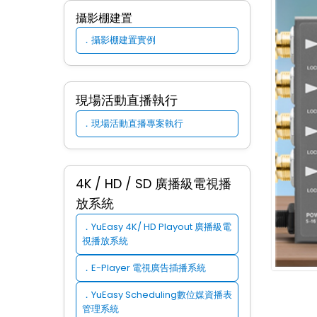
攝影棚建置
．攝影棚建置實例
現場活動直播執行
現場活動直播專案執行
．
4K / HD / SD 廣播級電視播
放系統
YuEasy 4K/ HD Playout 廣播級電
．
視播放系統
E-Player 電視廣告插播系統
．
YuEasy Scheduling數位媒資播表
．
管理系統