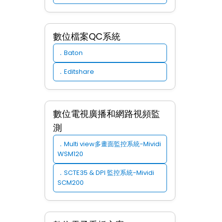
數位檔案QC系統
Baton
．
Editshare
．
數位電視廣播和網路視頻監
測
Multi view多畫面監控系統-Mividi
．
WSM120
SCTE35 & DPI 監控系統-Mividi
．
SCM200