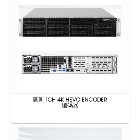
圓剛 1CH 4K HEVC ENCODER
編碼器