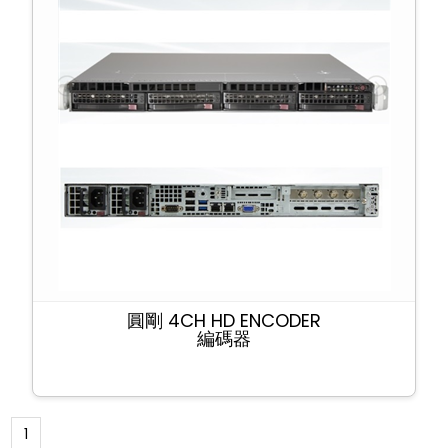
圓剛 4CH HD ENCODER
編碼器
1