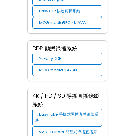
Easy Cut 快速剪輯系統
．
MOG mediaREC 4K AVC
．
DDR 動態錄播系統
YuEasy DDR
．
MOG mediaPLAY 4K
．
4K / HD / SD 導播直播錄影
系統
EasyTake 手提式導播直播錄影系
．
統
vMix Thunder 簡易式導播直播系
．