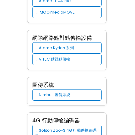
Ateme TITAN File
．
MOG mediaMOVE
．
網際網路點對點傳輸設備
Ateme Kyrion 系列
．
VITEC 點對點傳輸
．
圖傳系統
．Nimbus 圖傳系統
4G 行動傳輸編碼器
Soliton Zao-S 4G 行動傳輸編碼
．