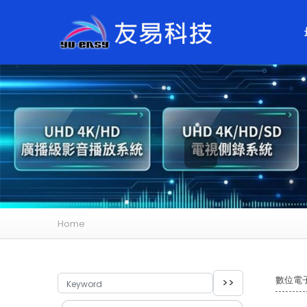
Home
數位電