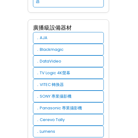
器
廣播級設備器材
AJA
．
Blackmagic
．
DataVideo
．
TV Logic 4K螢幕
．
VITEC 轉換器
．
SONY 專業攝影機
．
Panasonic 專業攝影機
．
Cerevo Tally
．
Lumens
．