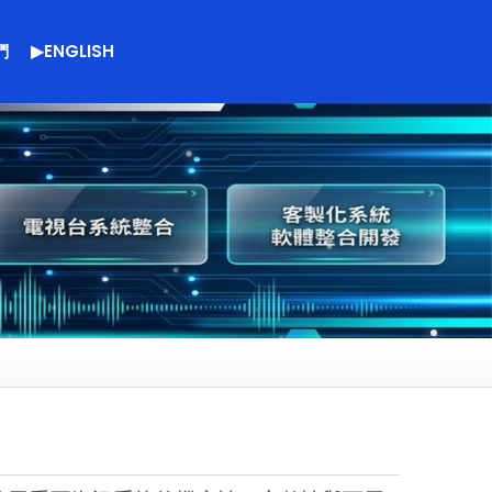
們
▶ENGLISH